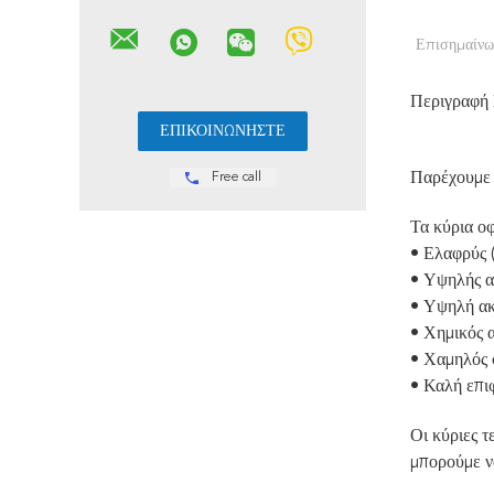
Επισημαίνω
Περιγραφή
Παρέχουμε 
Free call
Τα κύρια ο
• Ελαφρύς 
• Υψηλής α
• Υψηλή α
• Χημικός 
• Χαμηλός 
• Καλή επι
Οι κύριες τ
μπορούμε να