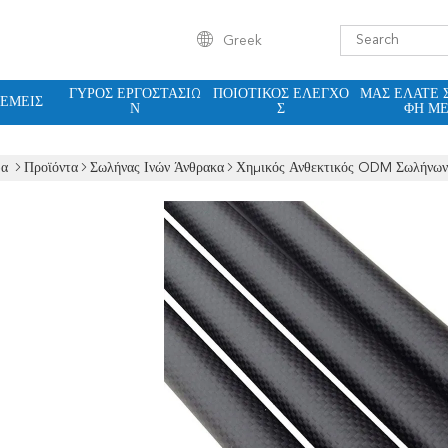
Greek
ΓΎΡΟΣ ΕΡΓΟΣΤΑΣΊΩ
ΠΟΙΟΤΙΚΌΣ ΈΛΕΓΧΟ
ΜΑΣ ΕΛΆΤΕ 
 ΕΜΕΊΣ
Ν
Σ
ΦΉ Μ
δα
Προϊόντα
Σωλήνας Ινών Άνθρακα
Χημικός Ανθεκτικός ODM Σωλήνων