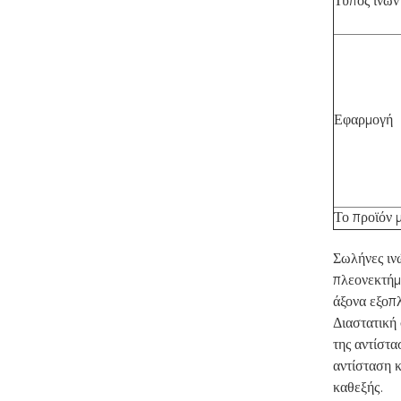
Τύπος ινών
Εφαρμογή
Το προϊόν 
Σωλήνες ινώ
πλεονεκτήμ
άξονα εξοπλ
Διαστατική 
της αντίστα
αντίσταση 
καθεξής.