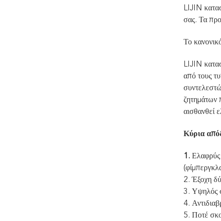
LIJIN κατασ
σας. Τα προ
Το κανονικό
LIJIN κατα
από τους τ
συντελεστών
ζητημάτων 
αισθανθεί ε
Κύρια από
1.
Ελαφρύς.
(φίμπεργκλα
2. Έξοχη δ
3. Υψηλός 
4. Αντιδιαβ
5. Ποτέ σκο