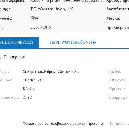
 λεπτομέρειες :
Κανονική ζαρωμένη συσκευασία χαρτοκιβωτίων για τη διεθνή αποστολή
Χρόνος παρά
μής :
T/T, Western Union, L/C
Δυνατότητα 
Κίνα
γωγής:
Μάρκα:
SGS, ROHS
η:
Αριθμό μοντέ
ΡΉΣ ΕΝΗΜΈΡΩΣΗ
ΠΕΡΙΓΡΑΦΉ ΠΡΟΪΌΝΤΩΝ
ής Ενημέρωση
όντων:
Σωλήνες κυλίνδρων ινών άνθρακα
Σχέδιο:
ς ινών:
1K/3K/12K
Επιφάνεια:
Κύκλος
Χρώματα:
ισμός ινών:
0, 90
Εφαρμογή:
Φιλικά προς το περιβάλλον προϊόντα, προϊόντα
Το προϊόν μ