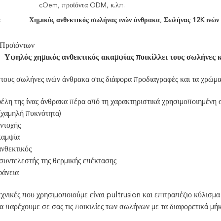
cOem, προϊόντα ODM, κ.λπ.
:
Χημικός ανθεκτικός σωλήνας ινών άνθρακα
,
Σωλήνας 12K ινών
 Προϊόντων
Υψηλός χημικός ανθεκτικός ακαμψίας ποικίλλει τους σωλήνες
τους σωλήνες ινών άνθρακα στις διάφορα προδιαγραφές και τα χρώμα
φέλη της ίνας άνθρακα πέρα από τη χαρακτηριστικά χρησιμοποιημένη
(χαμηλή πυκνότητα)
ντοχής
καμψία
ανθεκτικός
συντελεστής της θερμικής επέκτασης
φάνεια
εχνικές που χρησιμοποιούμε είναι pultrusion και επιτραπέζιο κύλισμα
 παρέχουμε σε σας τις ποικιλίες των σωλήνων με τα διαφορετικά μήκ