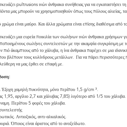
κευάζει pultrusions ινών άνθρακα συνήθειας για να εγκαταστήσει τη 
ϊόντα μας μπορούν να χρησιμοποιηθούν όπως τους πόλους αλιείας, τα
 χρώμα είναι μαύρο. Και άλλα χρώματα είναι επίσης διαθέσιμα από το
σκευάζει μια ευρεία ποικιλία των σωλήνων ινών άνθρακα χρήσιμων γ
υποποιημένους σωλήνες συντελεστών με την ακαμψία συγκρίσιμη με το
 πιό άκαμπτους από το χάλυβα, η ίνα άνθρακα παρέχει σε μια ιδανικ
που βλέπουν τους κυλίνδρους μετάλλων. Για να πάρει περισσότερες 
λεύθερη να μας έρθει σε επαφή με.
δοση:
 Έξοχη χαμηλή πυκνότητα, μόνο περίπου 1,5 g/cm ³.
ς 1,95, αργίλιο 2,7 και χάλυβας 7,85) λιγότερο από 1/5 του χάλυβα.
ύναμη. Περίπου 5 φορές του χάλυβα.
συντελεστής
ρωτικός. Αντιοξικός, αντι-αλκαλικός.
υριά. Όποιος είναι άριστος από το ανοξείδωτο.