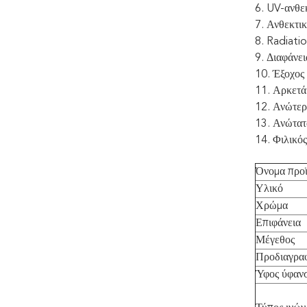
6. UV-ανθε
7. Ανθεκτικ
8. Radiatio
9. Διαφάνει
10. Έξοχος
11. Αρκετά
12. Ανώτερ
13. Ανώτατ
14. Φιλικό
Όνομα προ
Υλικό
Χρώμα
Επιφάνεια
Μέγεθος
Προδιαγραφ
Ύφος ύφαν