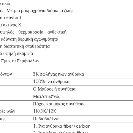
κτικός
ός. Με μια μακροχρόνια διάρκεια ζωής.
n-resistant
α ακτίνας X
 υψηλός - θερμοκρασία - ανθεκτική
 αδύνατη θερμική αγωγιμότητα
η διαστατική σταθερότητα
α υψηλή ακαμψία
ς προς το περιβάλλον
ϊόντων
3K σωλήνας ινών άνθρακα
100% ίνα άνθρακα
Ο Μαύρος ή συνήθεια
Ματ/στιλπνός
Πάχος και μήκος συνήθειας
ές ινών
1K/3K/12K
σης
Πεδιάδα/Twill
1. Ίνα άνθρακα fiber+carbon