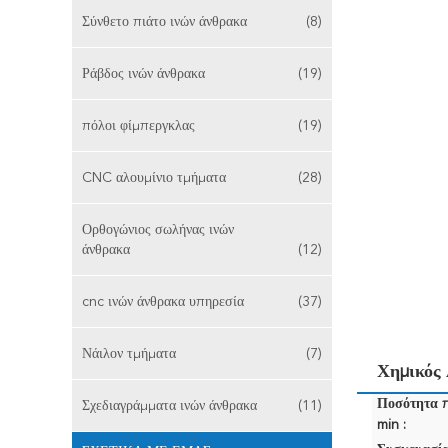
Σύνθετο πιάτο ινών άνθρακα
(8)
Ράβδος ινών άνθρακα
(19)
πόλοι φίμπεργκλας
(19)
CNC αλουμίνιο τμήματα
(28)
Ορθογώνιος σωλήνας ινών
άνθρακα
(12)
cnc ινών άνθρακα υπηρεσία
(37)
Νάιλον τμήματα
(7)
Χημικός
Ποσότητα 
Σχεδιαγράμματα ινών άνθρακα
(11)
min :