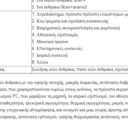
2. Ίνα υάλου άνθρακα fiber+
3. Ίνα άνθρακα fiber+aramid
1. Αεροδιάστημα, πρότυπο πρότυπο ελικοπτέρων 
2. Κοu'φώματα και σχεδίαση κατασκευής
3. Βιομηχανικές αυτοματοποίηση και ρομποτική
4. Αθλητικός εξοπλισμός
5. Μουσικά όργανα
6. Επιστημονικές συσκευές
7. Ιατρική συσκευή
8. Άλλοι
μας
Σωλήνας ινών άνθρακα, πιάτο ινών άνθρακα, σχεδι
ν άνθρακα με την υψηλής αντοχής, μακράς διαρκείας, αντίσταση διάβ
ατα, που χρησιμοποιούνται ευρέως στους ικτίνους, τα πρότυπα αερο
ισμού PC, που χαράζουν τη μηχανή, το ιατρικό εξοπλισμό, τον αθλητ
σταθερότητα, ηλεκτρική αγωγιμότητα, θερμική αγωγιμότητα, μικρός συ
σης ενεργειακής απορρόφησης και σεισμού και μιας σειράς άριστης 
κούρασης, αντίσταση ερπυσμού, υψηλής θερμοκρασίας αντίσταση, αντ