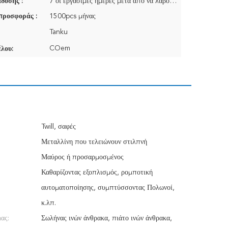
δοσης :
7 οι εργάσιμες ημέρες μετά από να λάβουν τη διαταγή πληρώνουν
προσφοράς :
1500pcs μήνας
Tanku
COem
λου:
Twill, σαφές
Μεταλλίνη που τελειώνουν στιλπνή
Μαύρος ή προσαρμοσμένος
Καθαρίζοντας εξοπλισμός, ρομποτική
αυτοματοποίησης, συμπτύσσοντας Πολωνοί,
κ.λπ.
ας:
Σωλήνας ινών άνθρακα, πιάτο ινών άνθρακα,