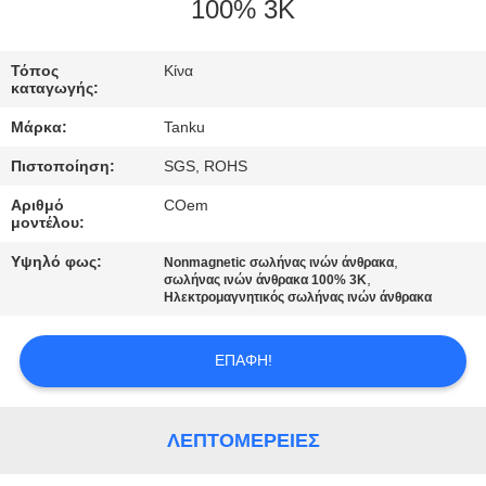
ΈΛΕΓΧΟΣ
100% 3K
ΜΑΣ
Τόπος
Κίνα
καταγωγής:
ΕΛΆΤΕ
Μάρκα:
Tanku
ΣΕ
Πιστοποίηση:
SGS, ROHS
ΕΠΑΦΉ
Αριθμό
COem
ΜΕ
μοντέλου:
Υψηλό φως:
,
Nonmagnetic σωλήνας ινών άνθρακα
,
ΖΗΤΉΣΤΕ
σωλήνας ινών άνθρακα 100% 3K
Ηλεκτρομαγνητικός σωλήνας ινών άνθρακα
ΈΝΑ
ΑΠΌΣΠΑΣΜΑ
ΕΠΑΦΉ!
SITEMAP
ΛΕΠΤΟΜΈΡΕΙΕΣ