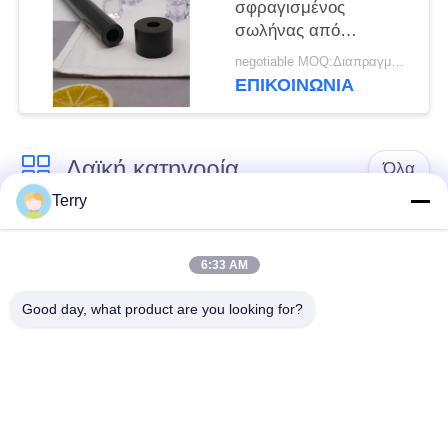
σφραγισμένος
σωλήνας από
ανθρακονήματα με
negotiable MOQ:Διαπραγματεύσιμος
υψηλή διαμήκη αντοχή
ΕΠΙΚΟΙΝΩΝΊΑ
και αντοχή στη
διάβρωση
Λαϊκή κατηγορία
Όλα
Terry
Σωλήνας ινών
πιάτο ινών άνθρακα
άνθρακα
6:33 AM
Good day, what product are you looking for?
Σωλήνας ινών
Ίνα τηλεσκοπικός
άνθρακα πληγών
Πολωνός άνθρακα
ινών
Σύνθετο πιάτο ινών
Ράβδος ινών
άνθρακα
άνθρακα