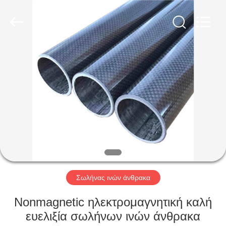
SHANGHAI
LIJIN
IMP.&EXP.
CO.,LTD.
All
Rights
Reserved.
ΣΠΊΤΙ
ΠΡΟΪΌΝΤΑ
ΠΕΡΊΠΟΥ
ΕΜΕΊΣ
ΓΎΡΟΣ
ΕΡΓΟΣΤΑΣΊΩΝ
Σωλήνας ινών άνθρακα
Nonmagnetic ηλεκτρομαγνητική καλή
ΠΟΙΟΤΙΚΌΣ
ευελιξία σωλήνων ινών άνθρακα