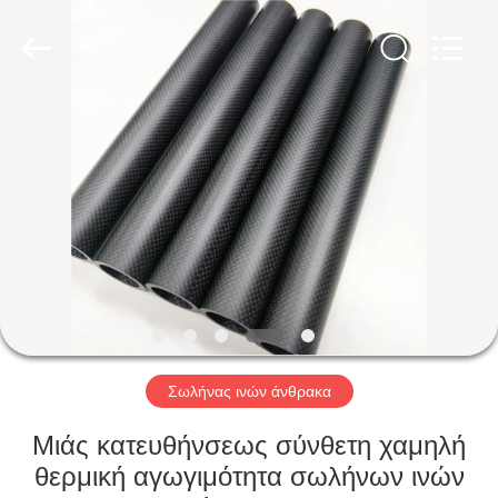
SHANGHAI
LIJIN
IMP.&EXP.
CO.,LTD.
All
Rights
Reserved.
ΣΠΊΤΙ
ΠΡΟΪΌΝΤΑ
ΠΕΡΊΠΟΥ
ΕΜΕΊΣ
ΓΎΡΟΣ
ΕΡΓΟΣΤΑΣΊΩΝ
Σωλήνας ινών άνθρακα
Μιάς κατευθήνσεως σύνθετη χαμηλή
ΠΟΙΟΤΙΚΌΣ
θερμική αγωγιμότητα σωλήνων ινών