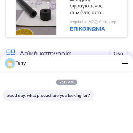
σφραγισμένος
σωλήνας από
ανθρακονήματα με
negotiable MOQ:Διαπραγματεύσιμος
υψηλή διαμήκη αντοχή
ΕΠΙΚΟΙΝΩΝΊΑ
και αντοχή στη
διάβρωση
Λαϊκή κατηγορία
Όλα
Terry
Σωλήνας ινών
πιάτο ινών άνθρακα
άνθρακα
7:31 AM
Good day, what product are you looking for?
Σωλήνας ινών
Ίνα τηλεσκοπικός
άνθρακα πληγών
Πολωνός άνθρακα
ινών
Σύνθετο πιάτο ινών
Ράβδος ινών