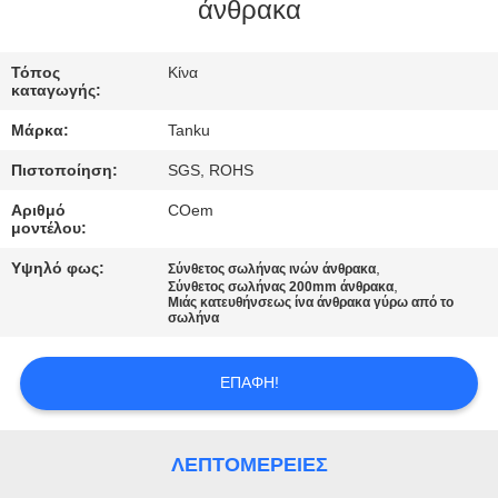
ΈΛΕΓΧΟΣ
άνθρακα
ΜΑΣ
Τόπος
Κίνα
καταγωγής:
ΕΛΆΤΕ
Μάρκα:
Tanku
ΣΕ
Πιστοποίηση:
SGS, ROHS
ΕΠΑΦΉ
Αριθμό
COem
ΜΕ
μοντέλου:
Υψηλό φως:
,
Σύνθετος σωλήνας ινών άνθρακα
,
ΖΗΤΉΣΤΕ
Σύνθετος σωλήνας 200mm άνθρακα
Μιάς κατευθήνσεως ίνα άνθρακα γύρω από το
σωλήνα
ΈΝΑ
ΑΠΌΣΠΑΣΜΑ
ΕΠΑΦΉ!
SITEMAP
ΛΕΠΤΟΜΈΡΕΙΕΣ