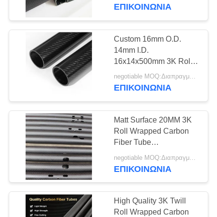
ΈΛΕΓΧΟΣ
22mm 25mm 30mm
ΕΠΙΚΟΙΝΩΝΊΑ
ΜΑΣ
Custom 16mm O.D.
125
ΕΛΆΤΕ
14mm I.D.
Ίνα τηλεσκοπικός
16x14x500mm 3K Roll
ΣΕ
Wrapped 100% Pure
Πολωνός άνθρακα
negotiable MOQ:Διαπραγματεύσιμος
ΕΠΑΦΉ
Round Carbon Tubes
ΕΠΙΚΟΙΝΩΝΊΑ
ΜΕ
Matt Surface 20MM 3K
ΖΗΤΉΣΤΕ
Roll Wrapped Carbon
ΈΝΑ
Fiber Tube
15
18mm*20mm*500mm
ΑΠΌΣΠΑΣΜΑ
negotiable MOQ:Διαπραγματεύσιμος
Σωλήνας ινών
ΕΠΙΚΟΙΝΩΝΊΑ
άνθρακα πληγών
SITEMAP
High Quality 3K Twill
ινών
Roll Wrapped Carbon