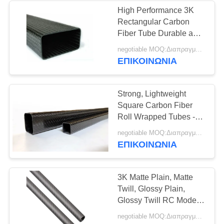
High Performance 3K
Rectangular Carbon
22
Fiber Tube Durable and
Precision Made
negotiable MOQ:Διαπραγματεύσιμος
πόλοι φίμπεργκλας
ΕΠΙΚΟΙΝΩΝΊΑ
Strong, Lightweight
Square Carbon Fiber
Roll Wrapped Tubes -
100% 3K
31
negotiable MOQ:Διαπραγματεύσιμος
ΕΠΙΚΟΙΝΩΝΊΑ
CNC αλουμίνιο
τμήματα
3K Matte Plain, Matte
Twill, Glossy Plain,
Glossy Twill RC Model
Carbon Fiber Tube
negotiable MOQ:Διαπραγματεύσιμος