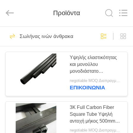
SHANGHAI
LIJIN
IMP.&EXP.
Προϊόντα
CO.,LTD.
All
Rights
Reserved.
ΣΠΊΤΙ
682
Σωλήνας ινών άνθρακα
Σωλήνας ινών
ΠΡΟΪΌΝΤΑ
άνθρακα
Υψηλής ελαστικότητας
και μονούλου
ΠΕΡΊΠΟΥ
μονοδιάστατο
ΕΜΕΊΣ
στρογγυλό σχήμα
negotiable MOQ:Διαπραγματεύσιμος
σφραγισμένο σωλήνα
ΕΠΙΚΟΙΝΩΝΊΑ
από ανθρακονήματα
579
ΓΎΡΟΣ
ΕΡΓΟΣΤΑΣΊΩΝ
3K Full Carbon Fiber
πιάτο ινών άνθρακα
Square Tube Υψηλή
αντοχή μήκος 500mm
ΠΟΙΟΤΙΚΌΣ
OD 10mm 15mm 20mm
negotiable MOQ:Διαπραγματεύσιμος