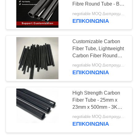
PRIVACY
Fibre Round Tube - Best
POLICY
Strength to Weight Ratio
negotiable MOQ:Διαπραγματεύσιμος
ΕΠΙΚΟΙΝΩΝΊΑ
8
Σύνθετο πιάτο ινών
Customizable Carbon
άνθρακα
Fiber Tube, Lightweight
Carbon Fiber Round
Tube, High-Strength
negotiable MOQ:Διαπραγματεύσιμος
Black Carbon Tube
ΕΠΙΚΟΙΝΩΝΊΑ
22
High Strength Carbon
Ράβδος ινών
Fiber Tube - 25mm x
23mm x 500mm - 3K
άνθρακα
Roll Wrapped 100%
negotiable MOQ:Διαπραγματεύσιμος
Carbon Tube
ΕΠΙΚΟΙΝΩΝΊΑ